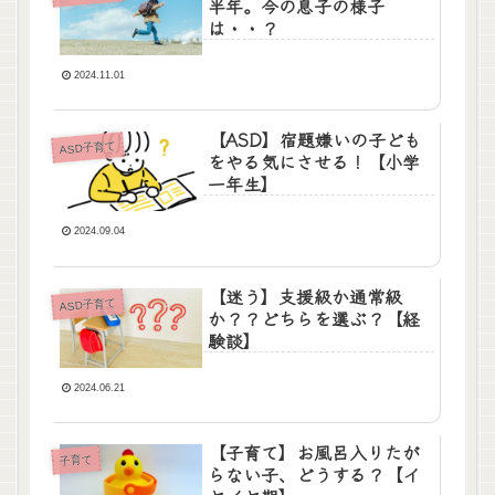
半年。今の息子の様子
は・・？
2024.11.01
【ASD】宿題嫌いの子ども
ASD子育て
をやる気にさせる！【小学
一年生】
2024.09.04
【迷う】支援級か通常級
ASD子育て
か？？どちらを選ぶ？【経
験談】
2024.06.21
【子育て】お風呂入りたが
子育て
らない子、どうする？【イ