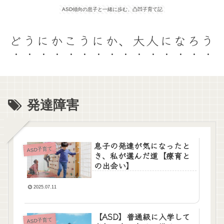
ASD傾向の息子と一緒に歩む、凸凹子育て記
どうにかこうにか、大人になろう
発達障害
息子の発達が気になったと
ASD子育て
き、私が選んだ道【療育と
の出会い】
2025.07.11
【ASD】普通級に入学して
ASD子育て